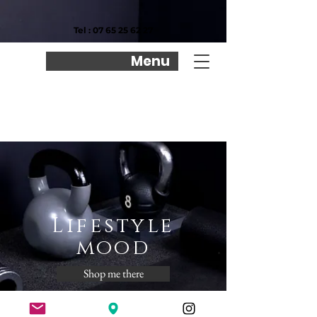
Tel :
07 65 25 62 27
Menu
Lifestyle
mood
Shop me there
le site shop est indépendant du site atelierpolefitness.com